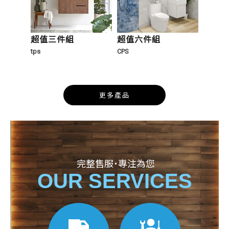
4）
超值三件組
超值六件組
tps
CPS
BU-6011
9053浴櫃
更多產品
完整售服˙專注為您
OUR SERVICES