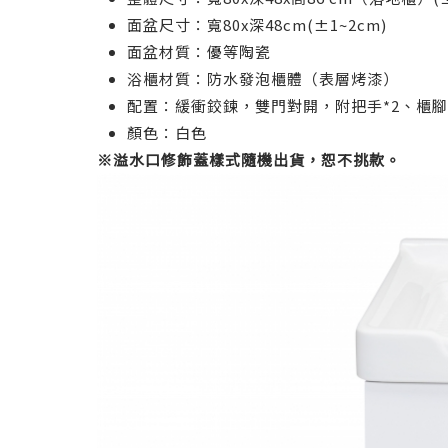
面盆尺寸：寬80x深48cm(±1~2cm)
面盆材質：優等陶瓷
浴櫃材質：防水發泡櫃體（表層烤漆）
配置：緩衝鉸鍊，雙門對開，附把手*2、櫃腳
顏色：白色
※溢水口修飾蓋樣式隨機出貨，恕不挑款。