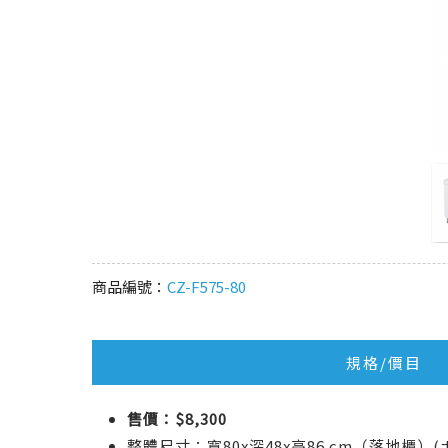
商品編號：
CZ-F575-80
規格/價目
售價：$8,300
整體尺寸：寬80x深48x高86 cm（落地櫃）(±