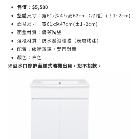
售價：$5,500
整體尺寸：寬61x深47x高62cm（吊櫃）(±1~2cm)
面盆尺寸：寬61x深47cm(±1~2cm)
面盆材質：優等陶瓷
浴櫃材質：防水發泡櫃體（表層烤漆）
配置：緩衝鉸鍊，雙門對開
顏色：白色
※溢水口修飾蓋樣式隨機出貨，恕不挑款。